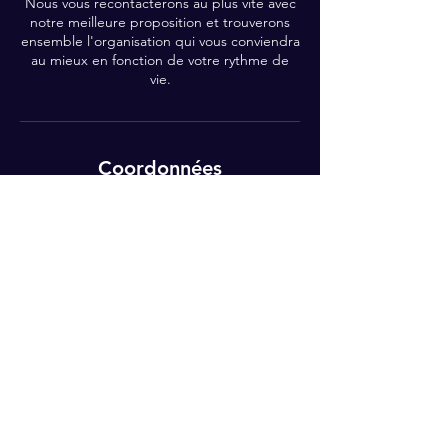
Nous vous recontacterons au plus vite avec
notre meilleure proposition et trouverons
ensemble l'organisation qui vous conviendra
au mieux en fonction de votre rythme de
vie.
Coordonnées
0783704258
lubranostephanie2@gmail.com
77480 Bray-sur-Seine, France
Rejoignez-moi !
E-mail