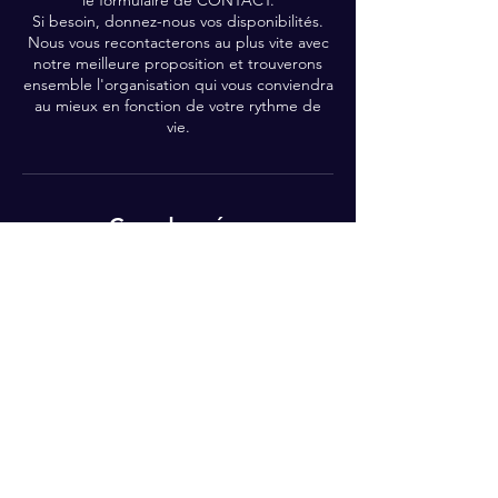
le formulaire de CONTACT.
Si besoin, donnez-nous vos disponibilités.
Nous vous recontacterons au plus vite avec
notre meilleure proposition et trouverons
ensemble l'organisation qui vous conviendra
au mieux en fonction de votre rythme de
vie.
Coordonnées
18 Trait d'Union, Lieusaint, France
0783704258
lubranostephanie2@gmail.com
Rejoignez-moi !