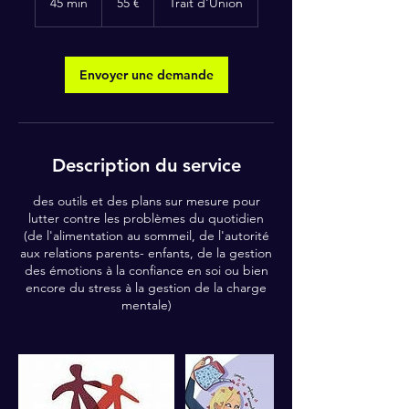
45 min
4
55 €
Trait d'Union
5
m
i
n
Envoyer une demande
Description du service
des outils et des plans sur mesure pour
lutter contre les problèmes du quotidien
(de l'alimentation au sommeil, de l'autorité
aux relations parents- enfants, de la gestion
des émotions à la confiance en soi ou bien
encore du stress à la gestion de la charge
mentale)