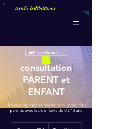
amis intérieurs
Disponible en ligne
consultation
PARENT et
ENFANT
des accompagnements sur mesure pour les
parents avec leurs enfants de 0 à 13 ans
55
euros