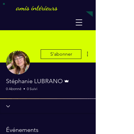
amis intérieurs
Plus d'actions
S'abonner
Administrateur
Stéphanie LUBRANO
0 Abonné
0 Suivi
Événements