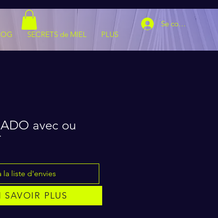
Se connecter
LOG
SECRETS de MIEL
PLUS
n ADO avec ou
T
 la liste d'envies
 SAVOIR PLUS