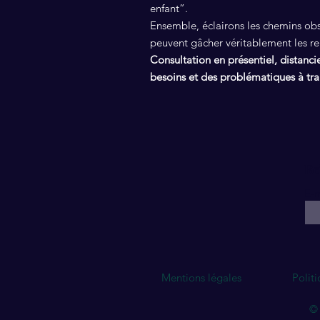
enfant”.
Ensemble, éclairons les chemins obsc
peuvent gâcher véritablement les re
Consultation en présentiel, distanci
besoins et des problématiques à trai
Re
E-m
Mentions légales
Polit
© 