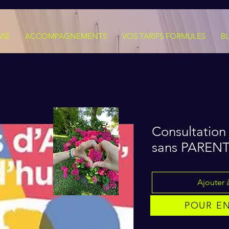
VIE
ACCOMPAGNEMENTS
VOS TARIFS FORMULES
B
Consultatio
sans PAREN
Ajouter à
POUR EN