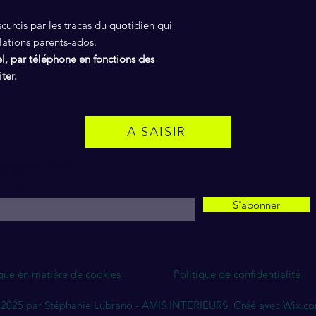
urcis par les tracas du quotidien qui
lations parents-ados.
el, par téléphone en fonctions des
ter.
A SAISIR
joignez-moi !
ail
S'abonner
ique en matière de cookies
Politique de confidentialité
2025 par Stéphanie Lubrano - AMIS INTERIEURS. Créé avec
Wix.c