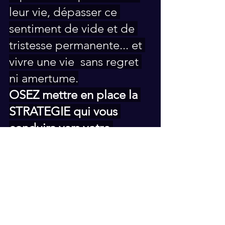
leur vie, dépasser ce 
sentiment de vide et de 
tristesse permanente... et 
vivre une vie  sans regret 
ni amertume.
OSEZ mettre en place la 
STRATEGIE qui vous 
conduira vers votre 
BONHEUR.
De chacun des obstacles 
que j'ai rencontré et que 
je rencontre encore, j'en 
fais des forces pour 