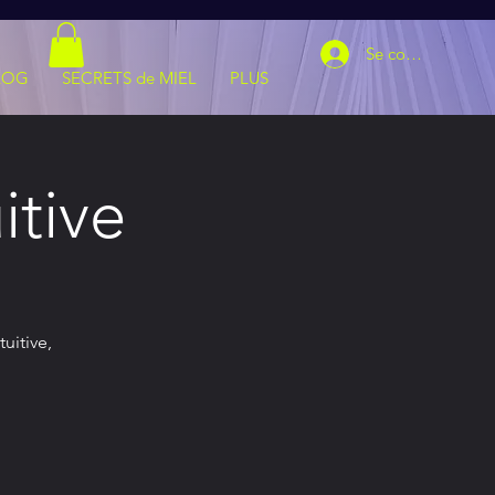
Se connecter
LOG
SECRETS de MIEL
PLUS
itive
uitive,