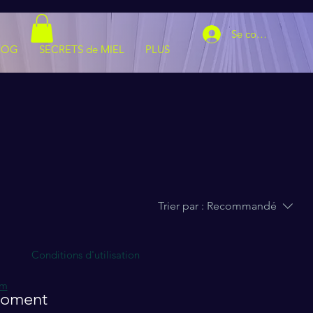
Se connecter
LOG
SECRETS de MIEL
PLUS
Trier par :
Recommandé
Conditions d'utilisation
om
 moment