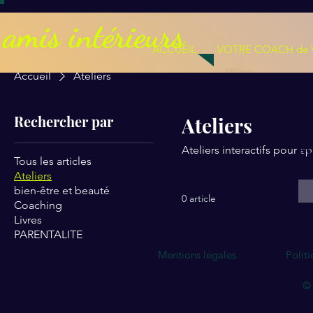
amis intérieurs
ACCUEIL
VOTRE COACH de 
Accueil
Ateliers
Rechercher par
Ateliers
Re
Ateliers interactifs pour a
Tous les articles
E-m
Ateliers
bien-être et beauté
0 article
Coaching
Livres
PARENTALITE
Mentions légales
Polit
© 