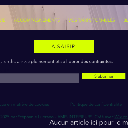
VIE
ACCOMPAGNEMENTS
VOS TARIFS FORMULES
B
A SAISIR
joignez-moi !
pprendre à vivre pleinement et se libérer des contraintes.
ail
S'abonner
ique en matière de cookies
Politique de confidentialité
2025 par Stéphanie Lubrano - AMIS INTERIEURS. Créé avec
Wix.c
Aucun article ici pour le