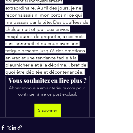
pourtant si incroyablement 
extraordinaire. Au fil des jours, je ne 
reconnaissais ni mon corps ni ce qui 
me passais par la tête. Des bouffées de 
chaleur nuit et jour, aux envies 
inexpliquées de grignoter, à ces nuits 
sans sommeil et du coup avec une 
fatigue pesante jusqu'à des émotions 
en vrac et une tendance facile à la 
pleurnicherie et à la déprime... bref de 
quoi être dépitée et décontenancée. 
Vous souhaitez en lire plus ?
Abonnez-vous à amisinterieurs.com pour 
continuer à lire ce post exclusif.
S'abonner