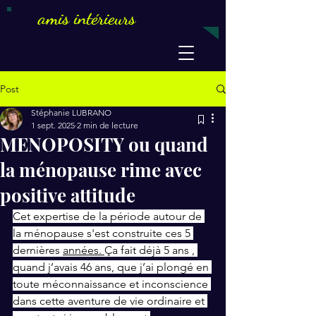
amis intérieurs
Post
Stéphanie LUBRANO
1 sept. 2025
2 min de lecture
MENOPOSITY ou quand
la ménopause rime avec
positive attitude
Cet expertise de la période autour de 
la ménopause s'est construite ces 5 
dernières 
années.
Ça fait déjà 5 ans , 
quand j’avais 46 ans, que j’ai plongé en 
toute méconnaissance et inconscience 
dans cette aventure de vie ordinaire et 